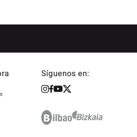
ora
Síguenos en:
s