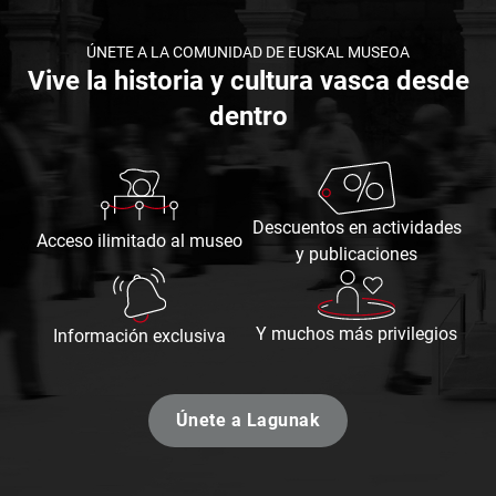
ÚNETE A LA COMUNIDAD DE EUSKAL MUSEOA
Vive la historia y cultura vasca desde
dentro
Descuentos
Descuentos en actividades
Acceso
Acceso ilimitado al museo
en
y publicaciones
ilimitado
actividades
al
y
museo
Y
publicaciones
Y muchos más privilegios
Información
Información exclusiva
muchos
exclusiva
más
privilegios
Únete a Lagunak