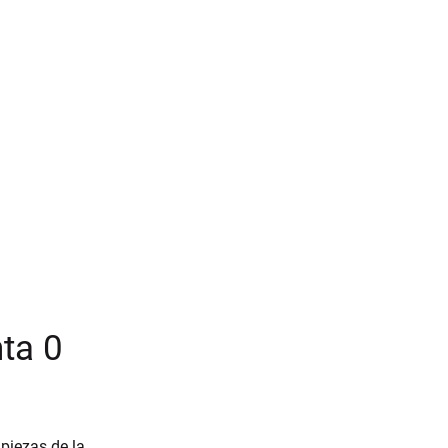
nta 0
piezas de la