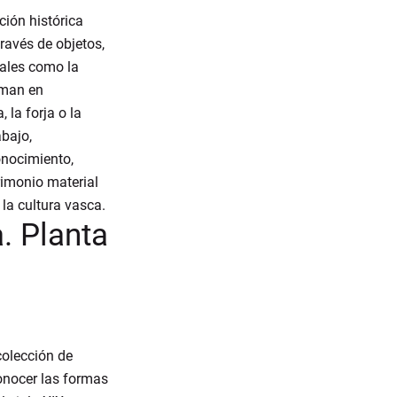
ción histórica
ravés de objetos,
iales como la
orman en
 la forja o la
abajo,
onocimiento,
rimonio material
la cultura vasca.
. Planta
colección de
onocer las formas