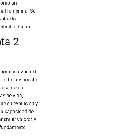
 como un
ial femenina. Su
sobre la
strial bilbaíno.
nta 2
 como corazón del
el árbol de nuestra
nta como un
as de vida,
 de su evolución y
a la capacidad de
nsmitir valores y
rofundamente