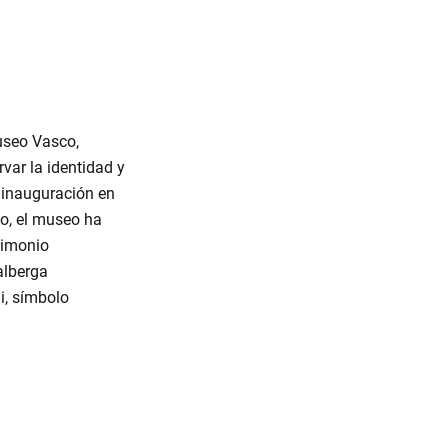
Museo Vasco,
var la identidad y
 inauguración en
jo, el museo ha
rimonio
alberga
i, símbolo