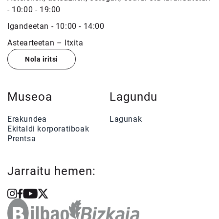
- 10:00 - 19:00
Igandeetan - 10:00 - 14:00
Astearteetan – Itxita
Nola iritsi
Museoa
Lagundu
Erakundea
Lagunak
Ekitaldi korporatiboak
Prentsa
Jarraitu hemen: