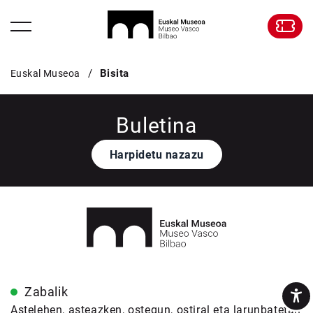
Bisita
Euskal Museoa
Buletina
Harpidetu nazazu
Zabalik
Astelehen, asteazken, ostegun, ostiral eta larunbatetan