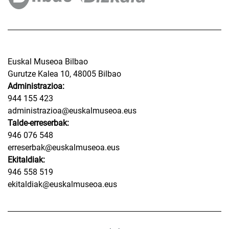
Euskal Museoa Bilbao
Gurutze Kalea 10, 48005 Bilbao
Administrazioa:
944 155 423
administrazioa@euskalmuseoa.eus
Talde-erreserbak:
946 076 548
erreserbak@euskalmuseoa.eus
Ekitaldiak:
946 558 519
ekitaldiak@euskalmuseoa.eus