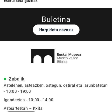
Erakusketa guztiak
Buletina
Harpidetu nazazu
Zabalik
Astelehen, asteazken, ostegun, ostiral eta larunbatetan
- 10:00 - 19:00
Igandeetan - 10:00 - 14:00
Astearteetan – Itxita