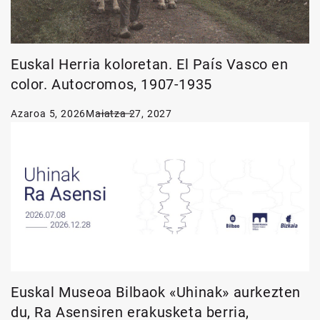
Euskal Herria koloretan. El País Vasco en
color. Autocromos, 1907-1935
Azaroa 5, 2026
Maiatza 27, 2027
Euskal Museoa Bilbaok «Uhinak» aurkezten
du, Ra Asensiren erakusketa berria,