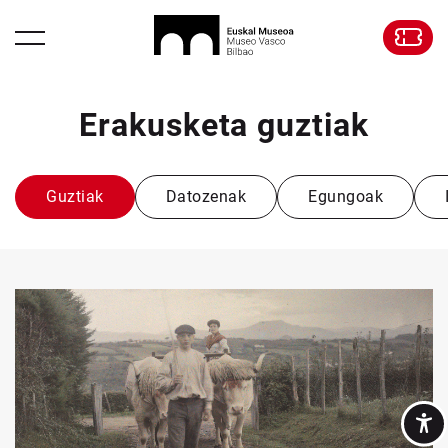
Erakusketa guztiak
Guztiak
Datozenak
Egungoak