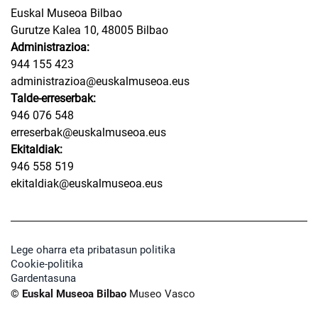
Euskal Museoa Bilbao
Gurutze Kalea 10, 48005 Bilbao
Administrazioa:
944 155 423
administrazioa@euskalmuseoa.eus
Talde-erreserbak:
946 076 548
erreserbak@euskalmuseoa.eus
Ekitaldiak:
946 558 519
ekitaldiak@euskalmuseoa.eus
Lege oharra eta pribatasun politika
Cookie-politika
Gardentasuna
© Euskal Museoa Bilbao
Museo Vasco