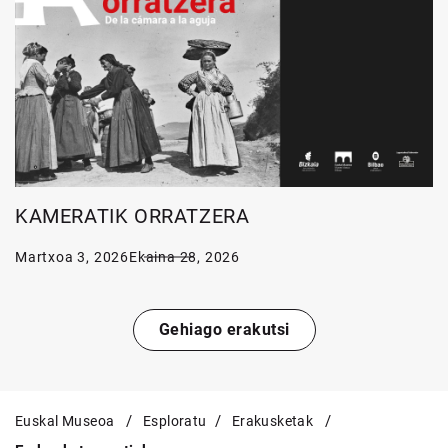
KAMERATIK ORRATZERA
Martxoa 3, 2026
Ekaina 28, 2026
Gehiago erakutsi
Euskal Museoa
Esploratu
Erakusketak