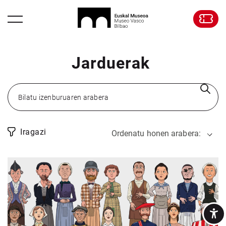
Jarduerak
Iragazi
Ordenatu honen arabera: