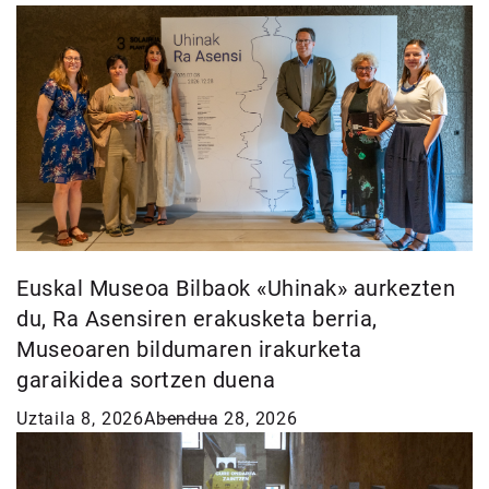
Euskal Museoa Bilbaok «Uhinak» aurkezten
du, Ra Asensiren erakusketa berria,
Museoaren bildumaren irakurketa
garaikidea sortzen duena
Uztaila 8, 2026
Abendua 28, 2026