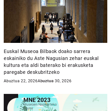
Euskal Museoa Bilbaok doako sarrera
eskainiko du Aste Nagusian zehar euskal
kultura eta aldi baterako bi erakusketa
paregabe deskubritzeko
Abuztua 22, 2026
Abuztua 30, 2026