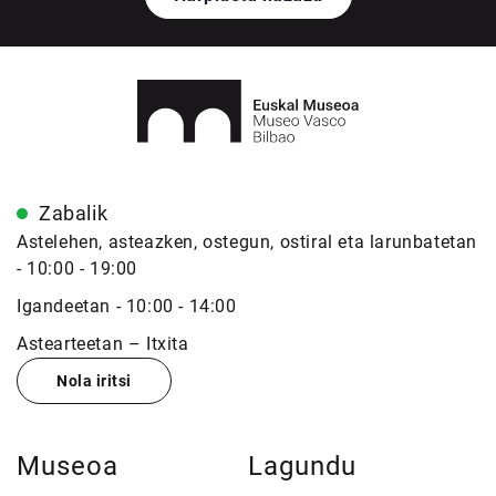
Zabalik
Astelehen, asteazken, ostegun, ostiral eta larunbatetan
- 10:00 - 19:00
Igandeetan - 10:00 - 14:00
Astearteetan – Itxita
Nola iritsi
Museoa
Lagundu