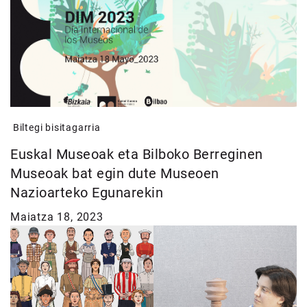
Biltegi bisitagarria
Euskal Museoak eta Bilboko Berreginen
Museoak bat egin dute Museoen
Nazioarteko Egunarekin
Maiatza 18, 2023