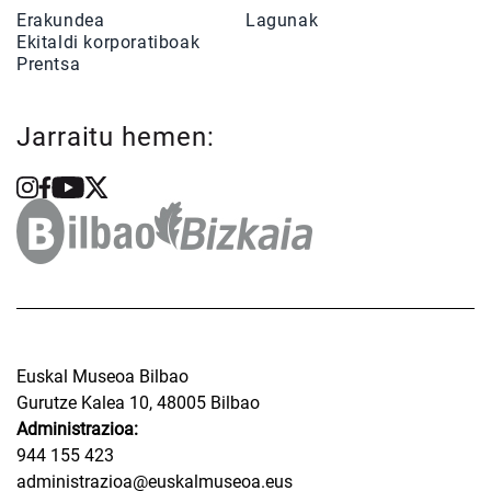
Erakundea
Lagunak
Ekitaldi korporatiboak
Prentsa
Jarraitu hemen:
Euskal Museoa Bilbao
Gurutze Kalea 10, 48005 Bilbao
Administrazioa:
944 155 423
administrazioa@euskalmuseoa.eus