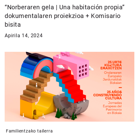
“Norberaren gela | Una habitación propia”
dokumentalaren proiekzioa + Komisario
bisita
Apirila 14, 2024
Familientzako tailerra