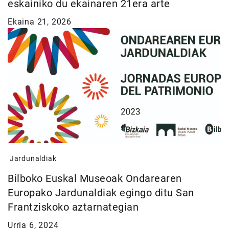
eskainiko du ekainaren 21era arte
Ekaina 21, 2026
Jardunaldiak
Bilboko Euskal Museoak Ondarearen
Europako Jardunaldiak egingo ditu San
Frantziskoko aztarnategian
Urria 6, 2024