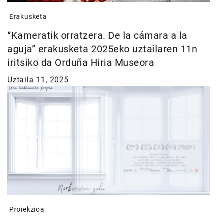
Erakusketa
“Kameratik orratzera. De la cámara a la
aguja” erakusketa 2025eko uztailaren 11n
iritsiko da Orduña Hiria Museora
Uztaila 11, 2025
Proiekzioa