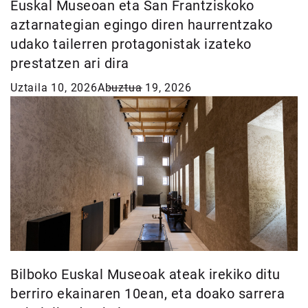
Euskal Museoan eta San Frantziskoko
aztarnategian egingo diren haurrentzako
udako tailerren protagonistak izateko
prestatzen ari dira
Uztaila 10, 2026
Abuztua 19, 2026
Bilboko Euskal Museoak ateak irekiko ditu
berriro ekainaren 10ean, eta doako sarrera