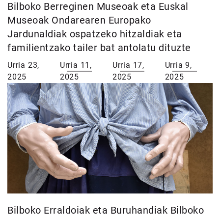
Bilboko Berreginen Museoak eta Euskal
Museoak Ondarearen Europako
Jardunaldiak ospatzeko hitzaldiak eta
familientzako tailer bat antolatu dituzte
Urria 23,
Urria 11,
Urria 17,
Urria 9,
2025
2025
2025
2025
Bilboko Erraldoiak eta Buruhandiak Bilboko