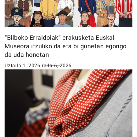
“Bilboko Erraldoiak” erakusketa Euskal
Museora itzuliko da eta bi gunetan egongo
da uda honetan
Uztaila 1, 2026
Iraila 6, 2026