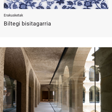
Erakusketak
Biltegi bisitagarria