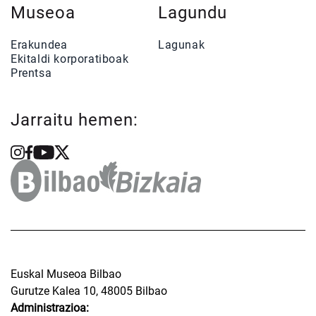
Museoa
Lagundu
Erakundea
Lagunak
Ekitaldi korporatiboak
Prentsa
Jarraitu hemen:
Euskal Museoa Bilbao
Gurutze Kalea 10, 48005 Bilbao
Administrazioa: