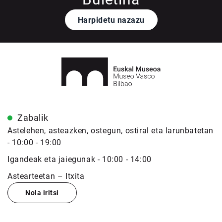
Harpidetu nazazu
Zabalik
Astelehen, asteazken, ostegun, ostiral eta larunbatetan
- 10:00 - 19:00
Igandeak eta jaiegunak - 10:00 - 14:00
Astearteetan – Itxita
Nola iritsi