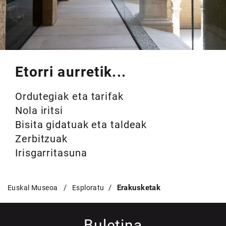
Etorri aurretik...
Ordutegiak eta tarifak
Nola iritsi
Bisita gidatuak eta taldeak
Zerbitzuak
Irisgarritasuna
Erakusketak
Euskal Museoa
Esploratu
Buletina