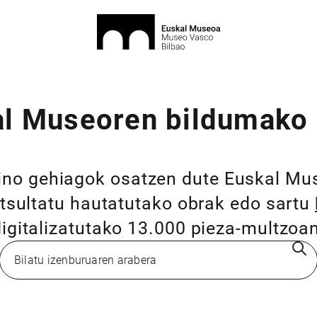
l Museoren bildumako
ino gehiagok osatzen dute Euskal M
tsultatu hautatutako obrak edo sartu
digitalizatutako 13.000 pieza-multzoan