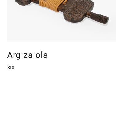
Argizaiola
XIX