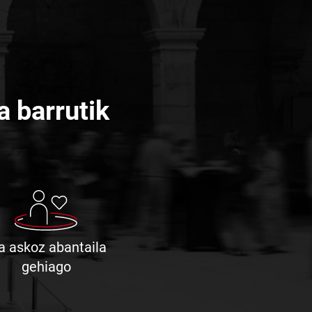
a barrutik
a askoz abantaila
oz
gehiago
taila
iago