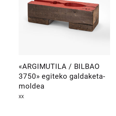
«ARGIMUTILA / BILBAO
3750» egiteko galdaketa-
moldea
XX