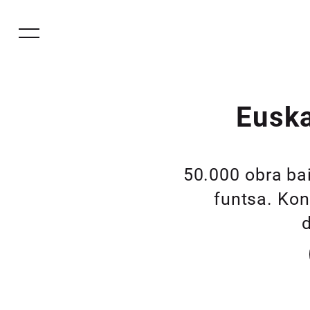
Euska
50.000 obra ba
funtsa. Kon