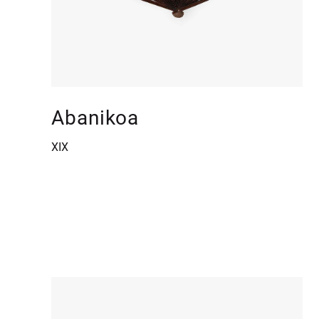
Abanikoa
XIX