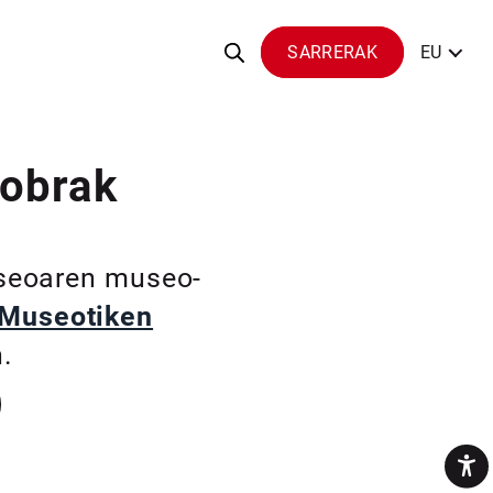
SARRERAK
EU
 obrak
useoaren museo-
Museotiken
.