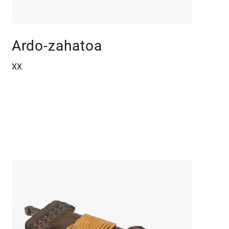
Ardo-zahatoa
XX