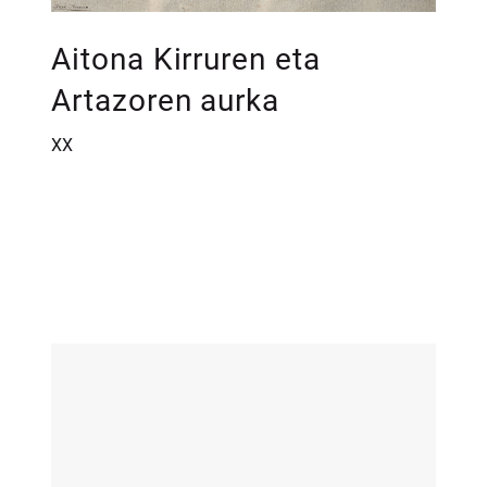
Aitona Kirruren eta
Artazoren aurka
XX