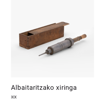
Albaitaritzako xiringa
XIX