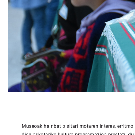
Museoak hainbat bisitari motaren interes, erritmo
dien askotariko kultura-programazioa prestatu du