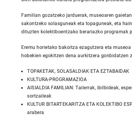
Familian gozatzeko jarduerak, museoaren gaietan
sakontzeko solasguneak eta topaguneak, eta hain
dituzten kolektiboentzako berariazko programak 
Eremu horietako bakoitza ezagutzera eta museoa 
hobekien egokitzen dena aurkitzera gonbidatzen z
TOPAKETAK, SOLASALDIAK ETA EZTABAIDAK
KULTURA-PROGRAMAZIOA
AISIALDIA FAMILIAN: Tailerrak, ibilbideak, espe
sortzaileak
KULTUR BITARTEKARITZA ETA KOLEKTIBO ESPE
arabera