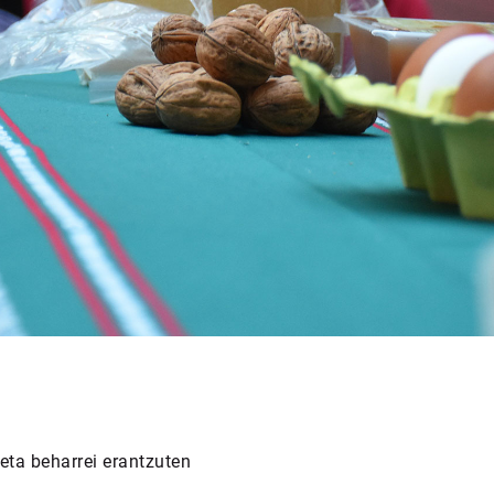
 eta beharrei erantzuten
.