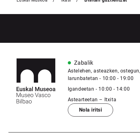
Bisitari guztientzat
Euskal Museoa
Ikasi
Zabalik
Astelehen, asteazken, ostegun,
larunbatetan - 10:00 - 19:00
Igandeetan - 10:00 - 14:00
Astearteetan – Itxita
Nola iritsi