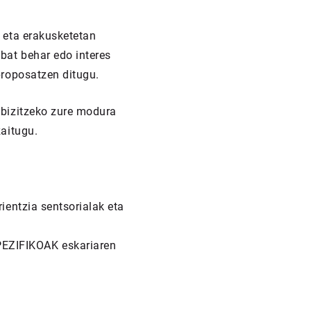
 eta erakusketetan
bat behar edo interes
proposatzen ditugu.
bizitzeko zure modura
aitugu.
rientzia sentsorialak eta
ZIFIKOAK eskariaren