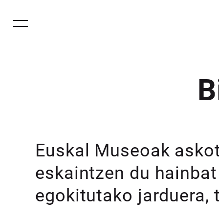
B
Euskal Museoak askot
eskaintzen du hainbat 
egokitutako jarduera,