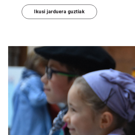
Ikusi jarduera guztiak