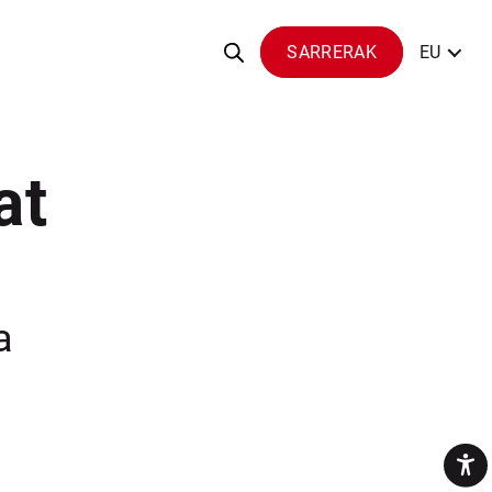
SARRERAK
EU
at
a