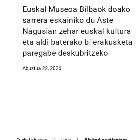
Euskal Museoa Bilbaok doako
sarrera eskainiko du Aste
Nagusian zehar euskal kultura
eta aldi baterako bi erakusketa
paregabe deskubritzeko
Abuztua 22, 2026