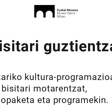
isitari guztientz
ariko kultura-programazio
bisitari motarentzat,
 topaketa eta programekin.