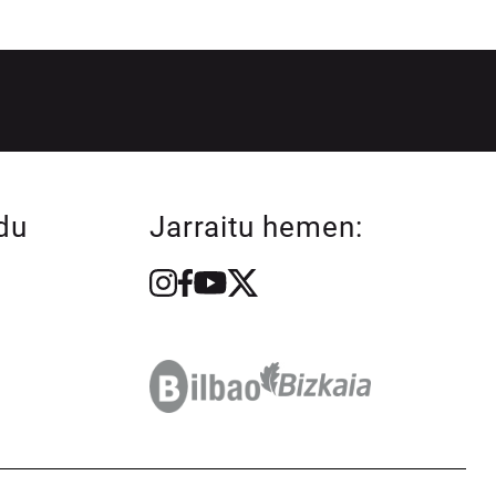
du
Jarraitu hemen: