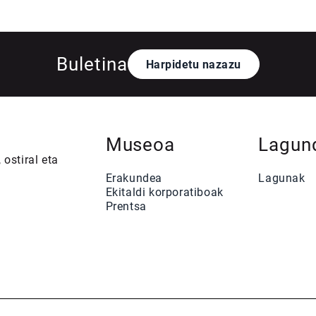
Buletina
Harpidetu nazazu
Museoa
Lagun
 ostiral eta
Erakundea
Lagunak
Ekitaldi korporatiboak
Prentsa