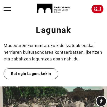
Lagunak
Museoaren komunitateko kide izateak euskal
herriaren kulturaondarea kontserbatzen,
ikertzen
eta zabaltzen laguntzea esan nahi du.
Bat egin Lagunakekin