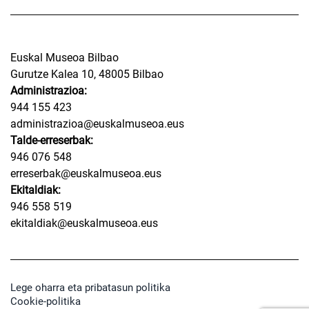
Euskal Museoa Bilbao
Gurutze Kalea 10, 48005 Bilbao
Administrazioa:
944 155 423
administrazioa@euskalmuseoa.eus
Talde-erreserbak:
946 076 548
erreserbak@euskalmuseoa.eus
Ekitaldiak:
946 558 519
ekitaldiak@euskalmuseoa.eus
Lege oharra eta pribatasun politika
Cookie-politika