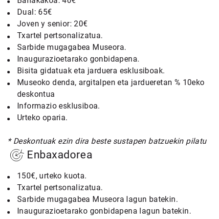
Banakakoa: 40€
Dual: 65€
Joven y senior: 20€
Txartel pertsonalizatua.
Sarbide mugagabea Museora.
Inaugurazioetarako gonbidapena.
Bisita gidatuak eta jarduera esklusiboak.
Museoko denda, argitalpen eta jardueretan % 10eko
deskontua
Informazio esklusiboa.
Urteko oparia.
* Deskontuak ezin dira beste sustapen batzuekin pilatu
Enbaxadorea
150€, urteko kuota.
Txartel pertsonalizatua.
Sarbide mugagabea Museora lagun batekin.
Inaugurazioetarako gonbidapena lagun batekin.