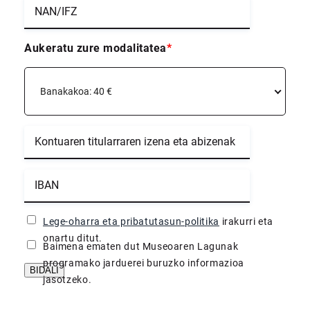
Aukeratu zure modalitatea
*
Banakakoa: 40 €
Lege-oharra eta pribatutasun-politika
irakurri eta
onartu ditut.
Baimena ematen dut Museoaren Lagunak
programako jarduerei buruzko informazioa
BIDALI
jasotzeko.