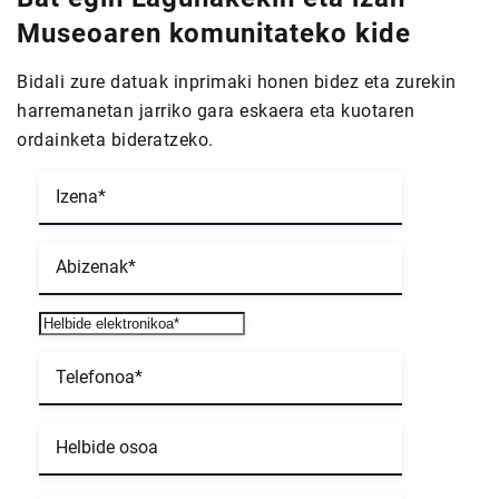
Museoaren
komunitateko kide
Bidali zure datuak inprimaki honen bidez eta zurekin
harremanetan jarriko gara eskaera eta kuotaren
ordainketa bideratzeko.