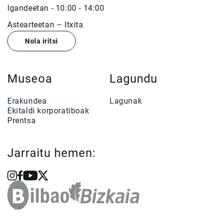
Igandeetan - 10:00 - 14:00
Astearteetan – Itxita
Nola iritsi
Museoa
Lagundu
Erakundea
Lagunak
Ekitaldi korporatiboak
Prentsa
Jarraitu hemen: