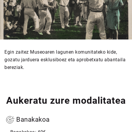
Egin zaitez Museoaren lagunen komunitateko kide,
gozatu jarduera esklusiboez eta aprobetxatu abantaila
bereziak.
Aukeratu zure modalitatea
Banakakoa