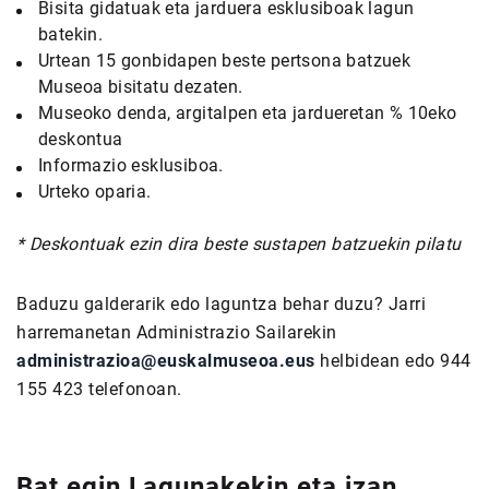
Bisita gidatuak eta jarduera esklusiboak lagun
batekin.
Urtean 15 gonbidapen beste pertsona batzuek
Museoa bisitatu dezaten.
Museoko denda, argitalpen eta jardueretan % 10eko
deskontua
Informazio esklusiboa.
Urteko oparia.
* Deskontuak ezin dira beste sustapen batzuekin pilatu
Baduzu galderarik edo laguntza behar duzu? Jarri
harremanetan Administrazio Sailarekin
administrazioa@euskalmuseoa.eus
helbidean edo 944
155 423 telefonoan.
Bat egin Lagunakekin
eta izan