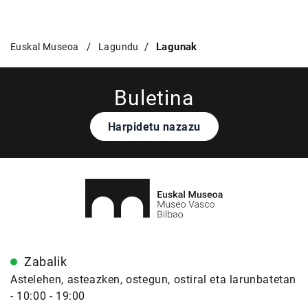
Lagunak
Euskal Museoa
Lagundu
Buletina
Harpidetu nazazu
Zabalik
Astelehen, asteazken, ostegun, ostiral eta larunbatetan
- 10:00 - 19:00