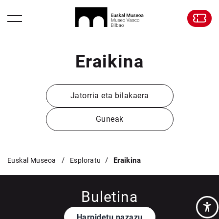
Eraikina
Jatorria eta bilakaera
Guneak
Eraikina
Euskal Museoa
Esploratu
Buletina
Harpidetu nazazu