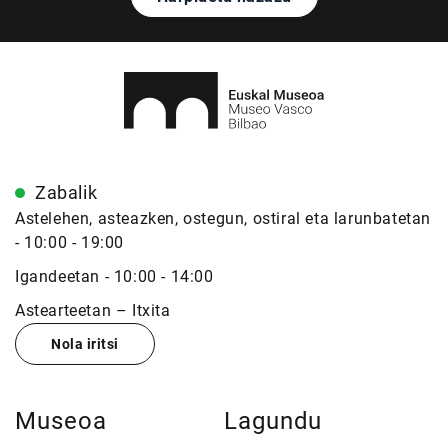
Zabalik
Astelehen, asteazken, ostegun, ostiral eta larunbatetan
- 10:00 - 19:00
Igandeetan - 10:00 - 14:00
Astearteetan – Itxita
Nola iritsi
Museoa
Lagundu