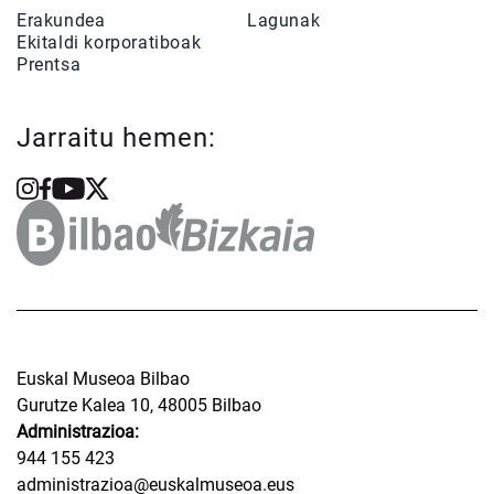
Erakundea
Lagunak
Ekitaldi korporatiboak
Prentsa
Jarraitu hemen:
Euskal Museoa Bilbao
Gurutze Kalea 10, 48005 Bilbao
Administrazioa:
944 155 423
administrazioa@euskalmuseoa.eus