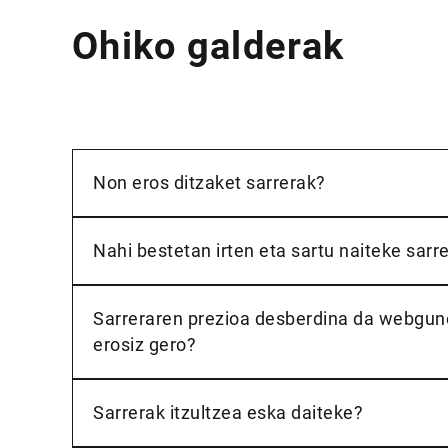
Ohiko galderak
Non eros ditzaket sarrerak?
Nahi bestetan irten eta sartu naiteke sar
Sarreraren prezioa desberdina da webgun
erosiz gero?
Sarrerak itzultzea eska daiteke?