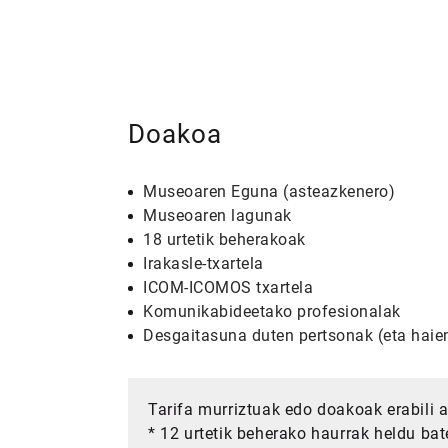
Doakoa
Museoaren Eguna (asteazkenero)
Museoaren lagunak
18 urtetik beherakoak
Irakasle-txartela
ICOM-ICOMOS txartela
Komunikabideetako profesionalak
Desgaitasuna duten pertsonak (eta haien
Tarifa murriztuak edo doakoak erabili a
* 12 urtetik beherako haurrak heldu bate