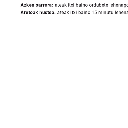
Azken sarrera:
ateak itxi baino ordubete lehenag
Aretoak hustea:
ateak itxi baino 15 minutu lehen