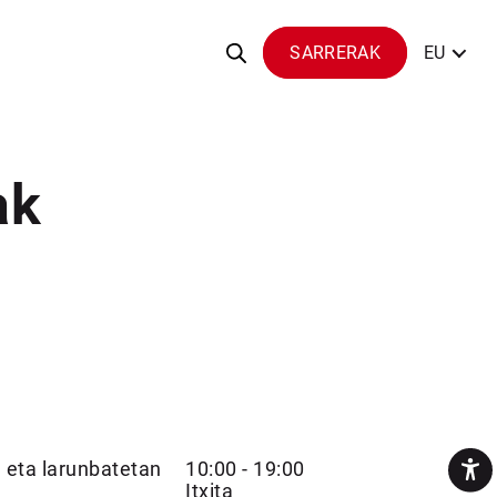
SARRERAK
EU
ak
l eta larunbatetan
10:00 - 19:00
Itxita