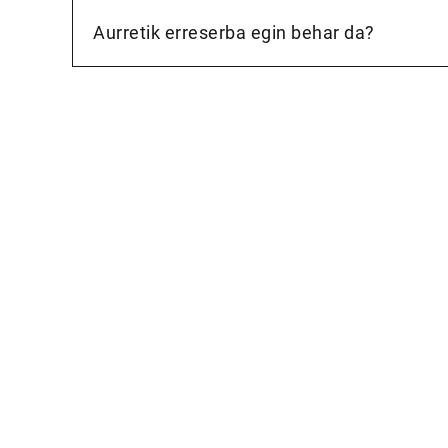
Aurretik erreserba egin behar da?