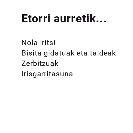
Etorri aurretik...
Nola iritsi
Bisita gidatuak eta taldeak
Zerbitzuak
Irisgarritasuna