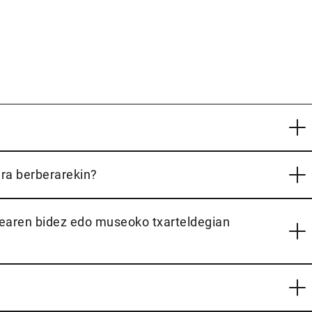
rera berberarekin?
earen bidez edo museoko txarteldegian