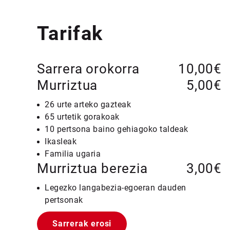
Tarifak
Sarrera orokorra
10,00€
Murriztua
5,00€
26 urte arteko gazteak
65 urtetik gorakoak
10 pertsona baino gehiagoko taldeak
Ikasleak
Familia ugaria
Murriztua berezia
3,00€
Legezko langabezia-egoeran dauden
pertsonak
Sarrerak erosi