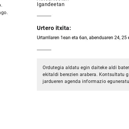
Igandeetan
o.
ago.
Urtero itxita:
Urtarrilaren 1ean eta 6an, abenduaren 24, 25 
Ordutegia aldatu egin daiteke aldi bat
ekitaldi berezien arabera. Kontsultatu 
jardueren agenda informazio eguneratu