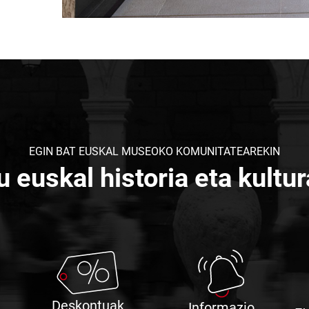
EGIN BAT EUSKAL MUSEOKO KOMUNITATEAREKIN
u euskal historia eta kultur
Deskontuak
Deskontuak
Informazio
Informazio