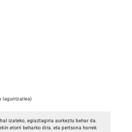
 laguntzailea)
hal izateko, egiaztagiria aurkeztu behar da.
kin etorri beharko dira, eta pertsona horrek