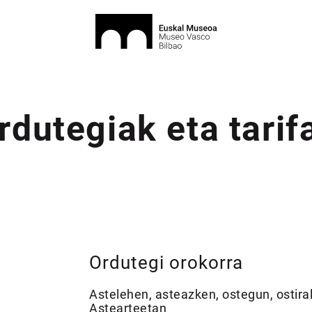
rdutegiak eta tarif
Ordutegi orokorra
Astelehen, asteazken, ostegun, ostira
Astearteetan