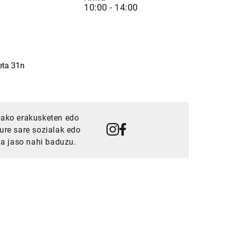
10:00 - 14:00
eta 31n
erako erakusketen edo
gure sare sozialak edo
a jaso nahi baduzu.