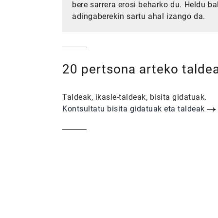
bere sarrera erosi beharko du. Heldu ba
adingaberekin sartu ahal izango da.
20 pertsona arteko talde
Taldeak, ikasle-taldeak, bisita gidatuak.
Kontsultatu bisita gidatuak eta taldeak