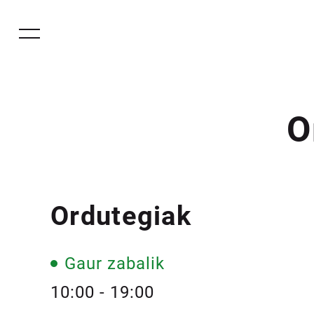
O
Ordutegiak
Gaur zabalik
10:00 - 19:00