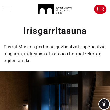
Irisgarritasuna
Euskal Museoa pertsona guztientzat esperientzia
irisgarria, inklusiboa eta erosoa bermatzeko lan
egiten ari da.