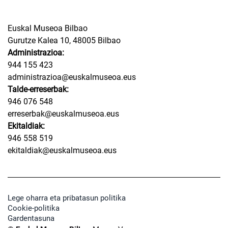
Euskal Museoa Bilbao
Gurutze Kalea 10, 48005 Bilbao
Administrazioa:
944 155 423
administrazioa@euskalmuseoa.eus
Talde-erreserbak:
946 076 548
erreserbak@euskalmuseoa.eus
Ekitaldiak:
946 558 519
ekitaldiak@euskalmuseoa.eus
Lege oharra eta pribatasun politika
Cookie-politika
Gardentasuna