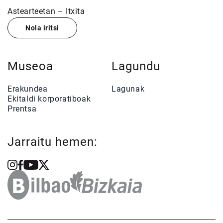
Astearteetan – Itxita
Nola iritsi
Museoa
Lagundu
Erakundea
Lagunak
Ekitaldi korporatiboak
Prentsa
Jarraitu hemen: