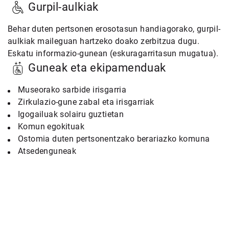
Gurpil-aulkiak
Behar duten pertsonen erosotasun handiagorako, gurpil-
aulkiak maileguan hartzeko doako zerbitzua dugu.
Eskatu informazio-gunean (eskuragarritasun mugatua).
Guneak eta ekipamenduak
Museorako sarbide irisgarria
Zirkulazio-gune zabal eta irisgarriak
Igogailuak solairu guztietan
Komun egokituak
Ostomia duten pertsonentzako berariazko komuna
Atsedenguneak