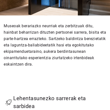
Museoak berariazko neurriak eta zerbitzuak ditu,
hainbat beharrizan dituzten pertsonei sarrera, bisita eta
parte-hartzea errazteko. Sartzeko baldintza berezietatik
eta laguntza-baliabideetatik hasi eta egokitutako
ekipamenduetaraino, aukera berdintasunean
oinarritutako esperientzia ziurtatzeko irtenbideak
eskaintzen dira.
Lehentasunezko sarrerak eta
sarbidea