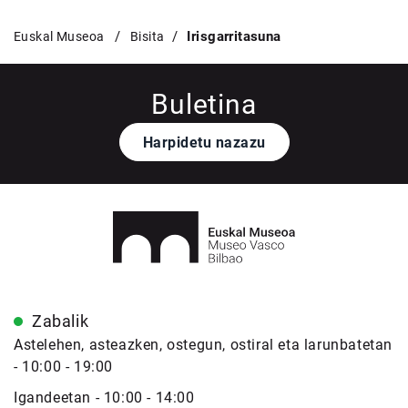
Irisgarritasuna
Euskal Museoa
Bisita
Buletina
Harpidetu nazazu
Zabalik
Astelehen, asteazken, ostegun, ostiral eta larunbatetan
- 10:00 - 19:00
Igandeetan - 10:00 - 14:00