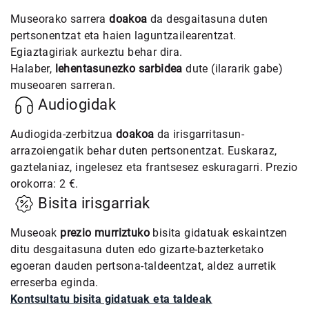
Museorako sarrera
doakoa
da desgaitasuna duten
pertsonentzat eta haien laguntzailearentzat.
Egiaztagiriak aurkeztu behar dira.
Halaber,
lehentasunezko sarbidea
dute (ilararik gabe)
museoaren sarreran.
Audiogidak
Audiogida-zerbitzua
doakoa
da irisgarritasun-
arrazoiengatik behar duten pertsonentzat. Euskaraz,
gaztelaniaz, ingelesez eta frantsesez eskuragarri. Prezio
orokorra: 2 €.
Bisita irisgarriak
Museoak
prezio murriztuko
bisita gidatuak eskaintzen
ditu desgaitasuna duten edo gizarte-bazterketako
egoeran dauden pertsona-taldeentzat, aldez aurretik
erreserba eginda.
Kontsultatu bisita gidatuak eta taldeak