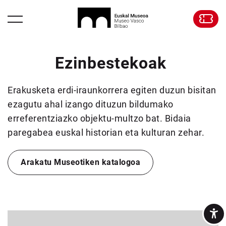
Ezinbestekoak
Erakusketa erdi-iraunkorrera egiten duzun bisitan
ezagutu ahal izango dituzun bildumako
erreferentziazko objektu-multzo bat. Bidaia
paregabea euskal historian eta kulturan zehar.
Arakatu Museotiken katalogoa