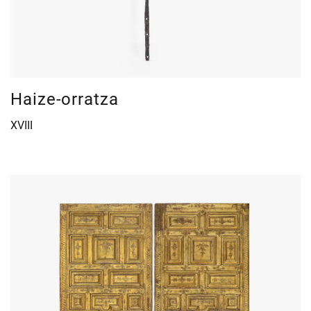
Haize-orratza
XVIII