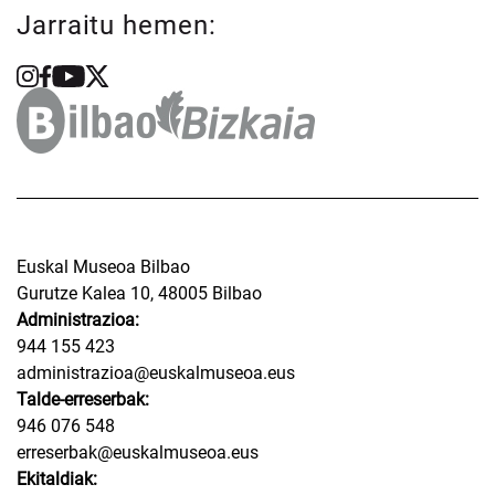
Jarraitu hemen:
Euskal Museoa Bilbao
Gurutze Kalea 10, 48005 Bilbao
Administrazioa:
944 155 423
administrazioa@euskalmuseoa.eus
Talde-erreserbak:
946 076 548
erreserbak@euskalmuseoa.eus
Ekitaldiak: