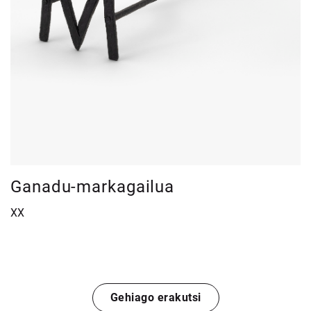
Ganadu-markagailua
XX
Gehiago erakutsi