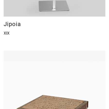
Jipoia
XIX