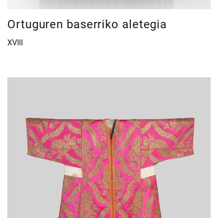
Ortuguren baserriko aletegia
XVIII