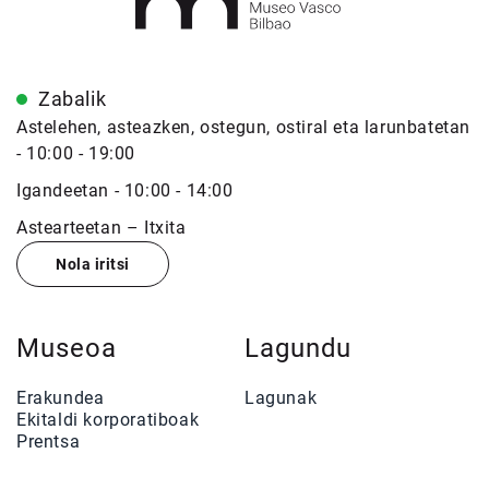
Zabalik
Astelehen, asteazken, ostegun, ostiral eta larunbatetan
- 10:00 - 19:00
Igandeetan - 10:00 - 14:00
Astearteetan – Itxita
Nola iritsi
Museoa
Lagundu
Erakundea
Lagunak
Ekitaldi korporatiboak
Prentsa