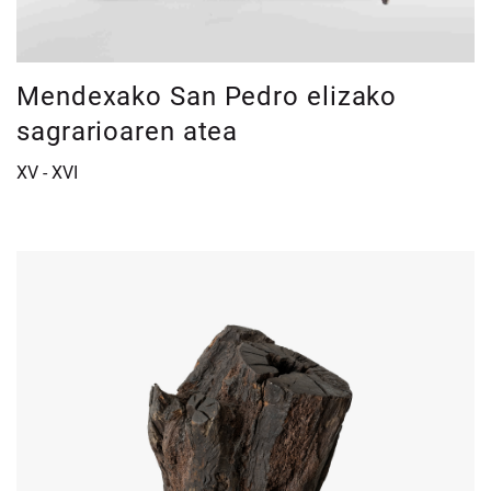
Mendexako San Pedro elizako
sagrarioaren atea
XV - XVI