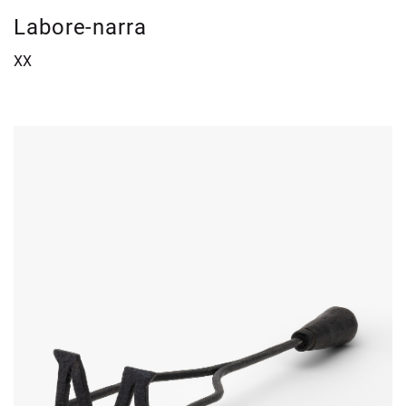
Labore-narra
XX