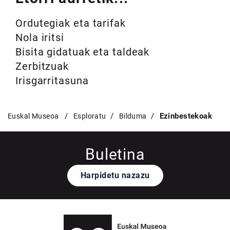
Ordutegiak eta tarifak
Nola iritsi
Bisita gidatuak eta taldeak
Zerbitzuak
Irisgarritasuna
Ezinbestekoak
Euskal Museoa
Esploratu
Bilduma
Buletina
Harpidetu nazazu