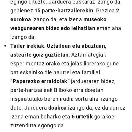
egingo dituzte. Jarduera euskaraz izango da,
gehienez
15 parte-hartzailerekin
. Prezioa
2
eurokoa
izango da, eta izena
museoko
webgunearen bidez edo leihatilan
eman ahal
izango da.
Tailer irekiak
:
Uztailean eta abuztuan,
astearte goiz guztietan
, Aztarnategiak
esperimentaziorako eta jolas librerako gune
bat eskainiko die haurrei eta familiei.
“Paperezko erraldoiak”
jardueraren bidez,
parte-hartzaileek Bilboko erraldoietan
inspiratutako beren irudia sortu ahal izango
dute. Jarduera
doakoa
izango da, ez da aurrez
izena eman beharko eta
6 urtetik
gorakoei
zuzenduta egongo da.