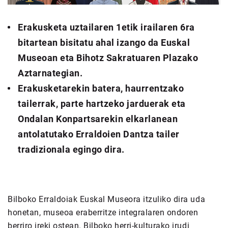
Erakusketa uztailaren 1etik irailaren 6ra
bitartean bisitatu ahal izango da Euskal
Museoan eta Bihotz Sakratuaren Plazako
Aztarnategian.
Erakusketarekin batera, haurrentzako
tailerrak, parte hartzeko jarduerak eta
Ondalan Konpartsarekin elkarlanean
antolatutako Erraldoien Dantza tailer
tradizionala egingo dira.
Bilboko Erraldoiak Euskal Museora itzuliko dira uda
honetan, museoa eraberritze integralaren ondoren
berriro ireki ostean. Bilboko herri-kulturako irudi