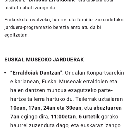
bisitatu ahal izango da.
Erakusketa osatzeko, haurrei eta familiei zuzendutako
jarduera-programazio berezia antolatu da bi
egoitzetan.
EUSKAL MUSEOKO JARDUERAK
“Erraldoiak Dantzan”
: Ondalan Konpartsarekin
elkarlanean, Euskal Museoak erraldoien eta
haien dantzen mundua ezagutzeko parte-
hartze tailerra hartuko du. Tailerrak uztailaren
10ean, 17an, 24an eta 30ean
, eta
abuztuaren
7an
egingo dira,
11:00etan
.
6 urtetik
gorako
haurrei zuzenduta dago, eta euskaraz izango