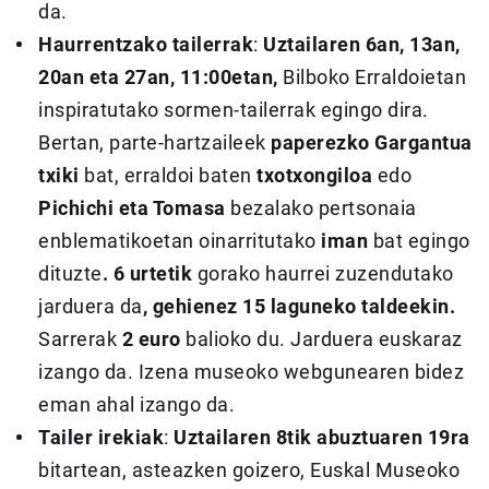
da.
Haurrentzako tailerrak
:
Uztailaren 6an, 13an,
20an eta 27an, 11:00etan,
Bilboko Erraldoietan
inspiratutako sormen-tailerrak egingo dira.
Bertan, parte-hartzaileek
paperezko Gargantua
txiki
bat, erraldoi baten
txotxongiloa
edo
Pichichi eta Tomasa
bezalako pertsonaia
enblematikoetan oinarritutako
iman
bat egingo
dituzte
. 6 urtetik
gorako haurrei zuzendutako
jarduera da
, gehienez 15 laguneko taldeekin.
Sarrerak
2 euro
balioko du. Jarduera euskaraz
izango da. Izena museoko webgunearen bidez
eman ahal izango da.
Tailer irekiak
:
Uztailaren 8tik abuztuaren 19ra
bitartean, asteazken goizero, Euskal Museoko