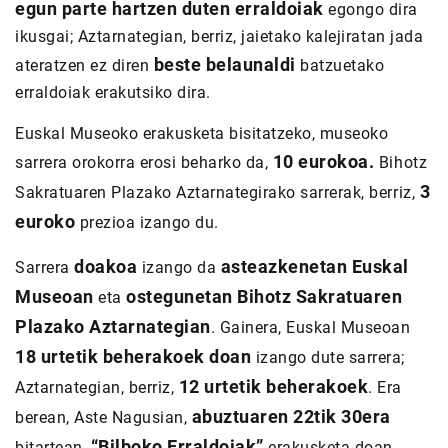
egun parte hartzen duten erraldoiak
egongo dira
ikusgai; Aztarnategian, berriz, jaietako kalejiratan jada
beste belaunaldi
ateratzen ez diren
batzuetako
erraldoiak erakutsiko dira.
Euskal Museoko erakusketa bisitatzeko, museoko
10 eurokoa.
sarrera orokorra erosi beharko da,
Bihotz
3
Sakratuaren Plazako Aztarnategirako sarrerak, berriz,
euroko
prezioa izango du.
doakoa
asteazkenetan Euskal
Sarrera
izango da
Museoan
ostegunetan Bihotz Sakratuaren
eta
Plazako Aztarnategian
. Gainera, Euskal Museoan
18 urtetik beherakoek doan
izango dute sarrera;
12 urtetik beherakoek
Aztarnategian, berriz,
. Era
abuztuaren 22tik 30era
berean, Aste Nagusian,
“Bilboko Erraldoiak”
bitartean,
erakusketa doan