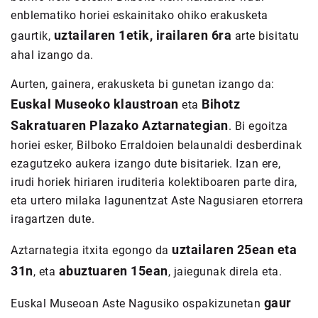
enblematiko horiei eskainitako ohiko erakusketa
uztailaren 1etik, irailaren 6ra
gaurtik,
arte bisitatu
ahal izango da.
Aurten, gainera, erakusketa bi gunetan izango da:
Euskal Museoko klaustroan
Bihotz
eta
Sakratuaren Plazako Aztarnategian
. Bi egoitza
horiei esker, Bilboko Erraldoien belaunaldi desberdinak
ezagutzeko aukera izango dute bisitariek. Izan ere,
irudi horiek hiriaren iruditeria kolektiboaren parte dira,
eta urtero milaka lagunentzat Aste Nagusiaren etorrera
iragartzen dute.
uztailaren 25ean eta
Aztarnategia itxita egongo da
31n
abuztuaren 15ean
, eta
, jaiegunak direla eta.
gaur
Euskal Museoan Aste Nagusiko ospakizunetan