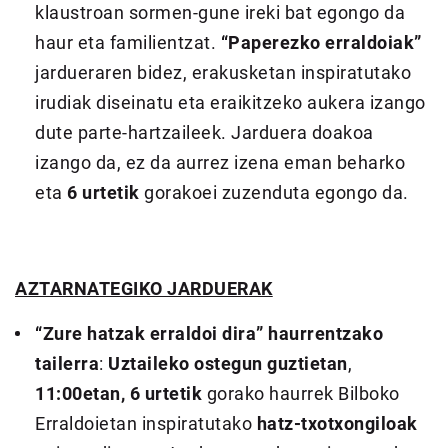
klaustroan sormen-gune ireki bat egongo da
haur eta familientzat.
“Paperezko erraldoiak”
jardueraren bidez, erakusketan inspiratutako
irudiak diseinatu eta eraikitzeko aukera izango
dute parte-hartzaileek. Jarduera doakoa
izango da, ez da aurrez izena eman beharko
eta
6 urtetik
gorakoei zuzenduta egongo da.
AZTARNATEGIKO JARDUERAK
“Zure hatzak erraldoi dira” haurrentzako
tailerra
:
Uztaileko ostegun guztietan
,
11:00etan, 6 urtetik
gorako haurrek Bilboko
Erraldoietan inspiratutako
hatz-txotxongiloak