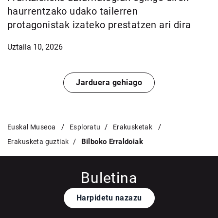
haurrentzako udako tailerren
protagonistak izateko prestatzen ari dira
Uztaila 10, 2026
Jarduera gehiago
Euskal Museoa
Esploratu
Erakusketak
Bilboko Erraldoiak
Erakusketa guztiak
Buletina
Harpidetu nazazu