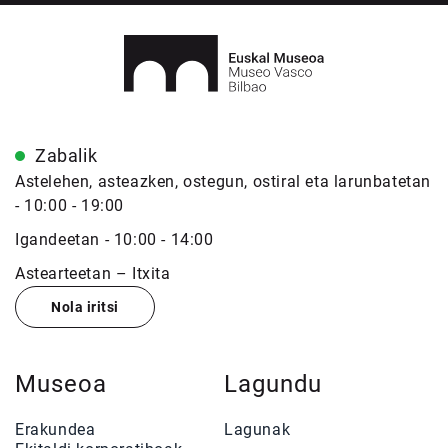
Zabalik
Astelehen, asteazken, ostegun, ostiral eta larunbatetan
- 10:00 - 19:00
Igandeetan - 10:00 - 14:00
Astearteetan – Itxita
Nola iritsi
Museoa
Lagundu
Erakundea
Lagunak