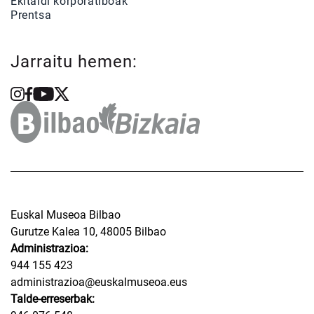
Ekitaldi korporatiboak
Prentsa
Jarraitu hemen:
Euskal Museoa Bilbao
Gurutze Kalea 10, 48005 Bilbao
Administrazioa:
944 155 423
administrazioa@euskalmuseoa.eus
Talde-erreserbak: