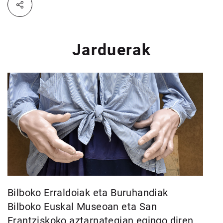
Jarduerak
Bilboko Erraldoiak eta Buruhandiak
Bilboko Euskal Museoan eta San
Frantziskoko aztarnategian egingo diren