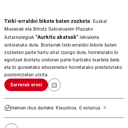
Txiki-erraldoi bikote baten zozketa
: Euskal
Museoak eta Bihotz Sakratuaren Plazako
“Aurkitu akatsak”
Aztarnategiak
lehiaketa
antolatuko dute. Bisitariek txiki-erraldoi bikote baten
zozketan parte hartu ahal izango dute, horretarako bi
egoitzak bisitatu ondoren parte hartzeko txartela bete
eta bi guneetako edozeinetan horretarako prestatutako
postontzietan utzita.
Sarrerak erosi
Hemen ikus daiteke: Klaustroa. 0 solairua