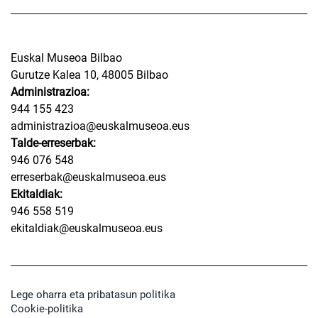
Euskal Museoa Bilbao
Gurutze Kalea 10, 48005 Bilbao
Administrazioa:
944 155 423
administrazioa@euskalmuseoa.eus
Talde-erreserbak:
946 076 548
erreserbak@euskalmuseoa.eus
Ekitaldiak:
946 558 519
ekitaldiak@euskalmuseoa.eus
Lege oharra eta pribatasun politika
Cookie-politika