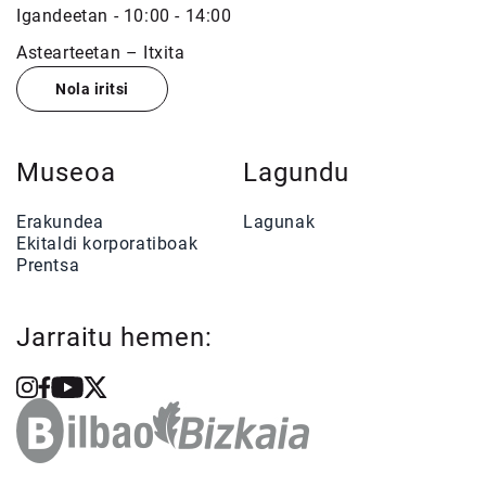
Igandeetan - 10:00 - 14:00
Astearteetan – Itxita
Nola iritsi
Museoa
Lagundu
Erakundea
Lagunak
Ekitaldi korporatiboak
Prentsa
Jarraitu hemen: