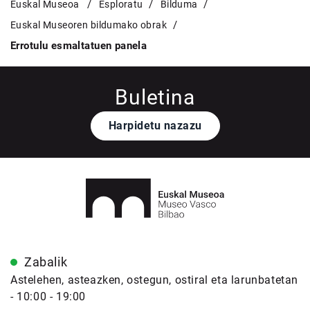
Euskal Museoa
Esploratu
Bilduma
Euskal Museoren bildumako obrak
Errotulu esmaltatuen panela
Buletina
Harpidetu nazazu
Zabalik
Astelehen, asteazken, ostegun, ostiral eta larunbatetan
- 10:00 - 19:00