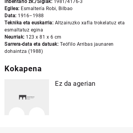
Inbentario zk./Siglak:
1981/4176-3
Egilea:
Esmaltería Robi, Bilbao
Data:
1916–1988
Teknika eta euskarria:
Altzairuzko xafla trokelatuz eta
esmaltatuz egina
Neurriak:
123 x 81 x 6 cm
Sarrera-data eta datuak:
Teófilo Arribas jaunaren
dohaintza (1988)
Kokapena
Ez da agerian