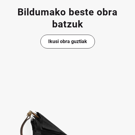
Bildumako beste obra
batzuk
Ikusi obra guztiak