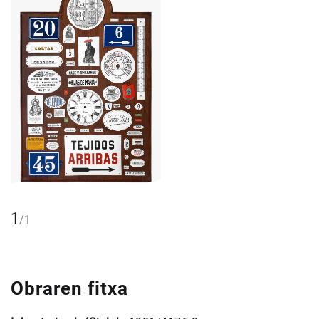
1
/
1
Obraren fitxa