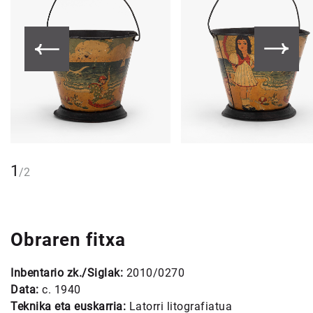
1
/
2
Obraren fitxa
Inbentario zk./Siglak:
2010/0270
Data:
c. 1940
Teknika eta euskarria:
Latorri litografiatua