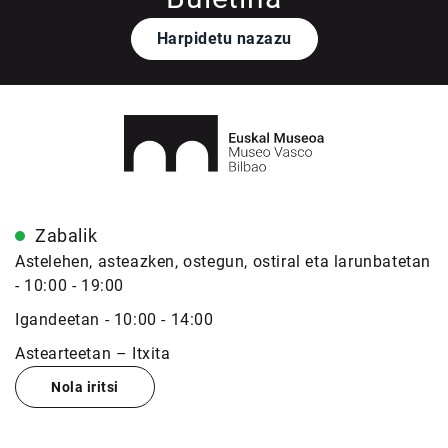
Harpidetu nazazu
Zabalik
Astelehen, asteazken, ostegun, ostiral eta larunbatetan
- 10:00 - 19:00
Igandeetan - 10:00 - 14:00
Astearteetan – Itxita
Nola iritsi