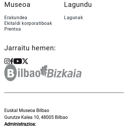
Museoa
Lagundu
Erakundea
Lagunak
Ekitaldi korporatiboak
Prentsa
Jarraitu hemen:
Euskal Museoa Bilbao
Gurutze Kalea 10, 48005 Bilbao
Administrazioa: