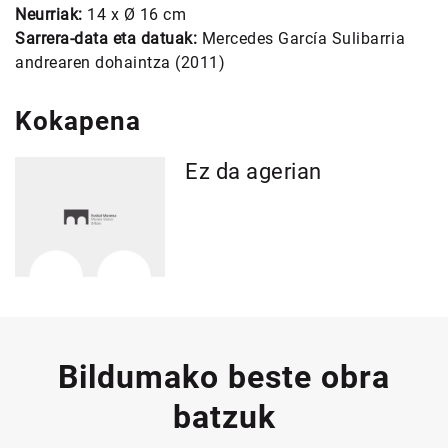
Neurriak:
14 x Ø 16 cm
Sarrera-data eta datuak:
Mercedes García Sulibarria
andrearen dohaintza (2011)
Kokapena
Ez da agerian
Bildumako beste obra
batzuk