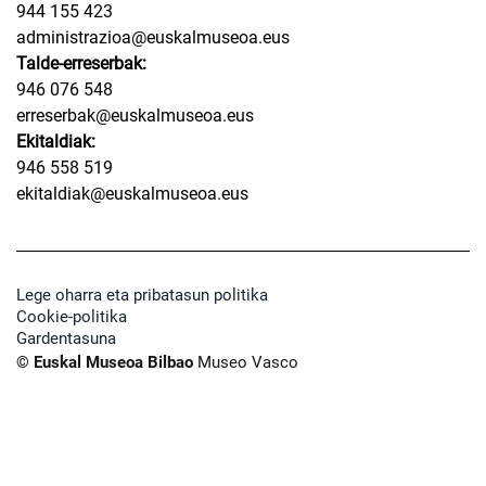
944 155 423
administrazioa@euskalmuseoa.eus
Talde-erreserbak:
946 076 548
erreserbak@euskalmuseoa.eus
Ekitaldiak:
946 558 519
ekitaldiak@euskalmuseoa.eus
Lege oharra eta pribatasun politika
Cookie-politika
Gardentasuna
© Euskal Museoa Bilbao
Museo Vasco