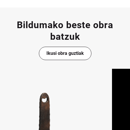
Bildumako beste obra
batzuk
Ikusi obra guztiak