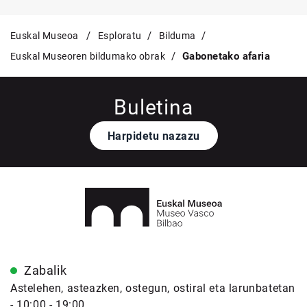
Euskal Museoa
Esploratu
Bilduma
Gabonetako afaria
Euskal Museoren bildumako obrak
Buletina
Harpidetu nazazu
Zabalik
Astelehen, asteazken, ostegun, ostiral eta larunbatetan
- 10:00 - 19:00