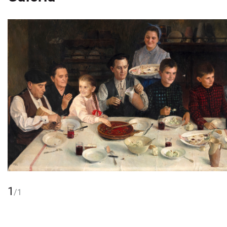
1
/
1