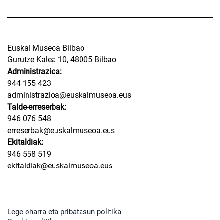
Euskal Museoa Bilbao
Gurutze Kalea 10, 48005 Bilbao
Administrazioa:
944 155 423
administrazioa@euskalmuseoa.eus
Talde-erreserbak:
946 076 548
erreserbak@euskalmuseoa.eus
Ekitaldiak:
946 558 519
ekitaldiak@euskalmuseoa.eus
Lege oharra eta pribatasun politika