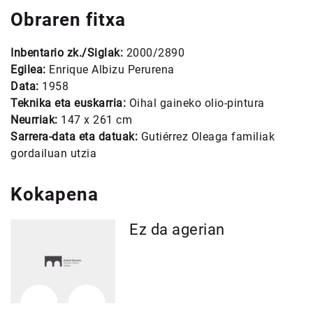
Obraren fitxa
Inbentario zk./Siglak:
2000/2890
Egilea:
Enrique Albizu Perurena
Data:
1958
Teknika eta euskarria:
Oihal gaineko olio-pintura
Neurriak:
147 x 261 cm
Sarrera-data eta datuak:
Gutiérrez Oleaga familiak
gordailuan utzia
Kokapena
Ez da agerian