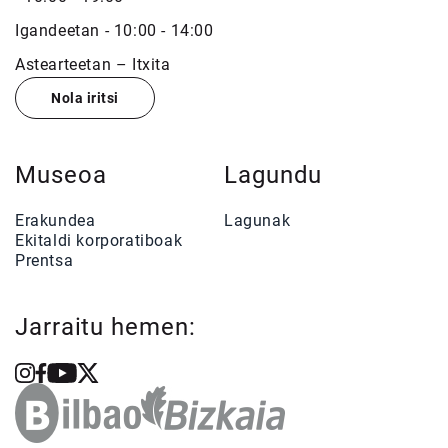
Igandeetan - 10:00 - 14:00
Astearteetan – Itxita
Nola iritsi
Museoa
Lagundu
Erakundea
Lagunak
Ekitaldi korporatiboak
Prentsa
Jarraitu hemen: