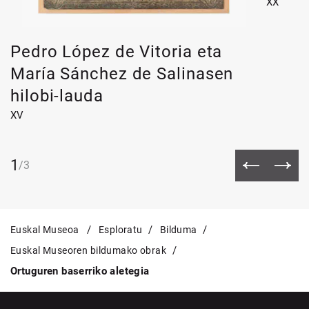
XX
Pedro López de Vitoria eta
María Sánchez de Salinasen
hilobi-lauda
XV
1
/
3
Euskal Museoa
Esploratu
Bilduma
Euskal Museoren bildumako obrak
Ortuguren baserriko aletegia