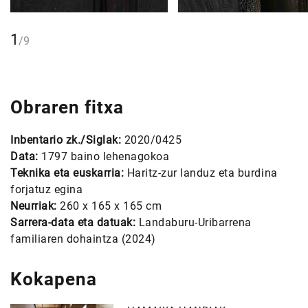
1
/
9
Obraren fitxa
Inbentario zk./Siglak:
2020/0425
Data:
1797 baino lehenagokoa
Teknika eta euskarria:
Haritz-zur landuz eta burdina
forjatuz egina
Neurriak:
260 x 165 x 165 cm
Sarrera-data eta datuak:
Landaburu-Uribarrena
familiaren dohaintza (2024)
Kokapena