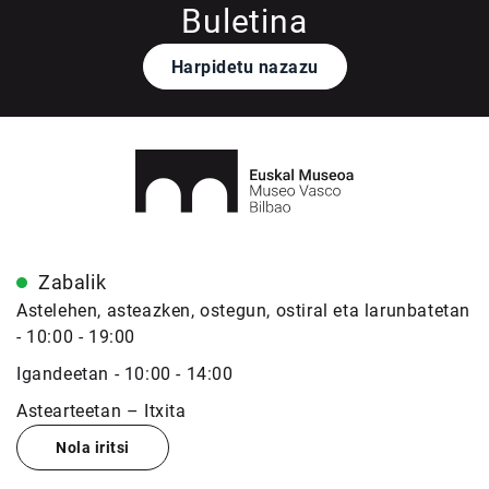
Buletina
Harpidetu nazazu
Zabalik
Astelehen, asteazken, ostegun, ostiral eta larunbatetan
- 10:00 - 19:00
Igandeetan - 10:00 - 14:00
Astearteetan – Itxita
Nola iritsi