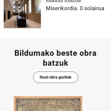
HAMAIKA HANDIAK
Miserikordia. 0 solairua
Bildumako beste obra
batzuk
Ikusi obra guztiak