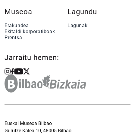
Museoa
Lagundu
Erakundea
Lagunak
Ekitaldi korporatiboak
Prentsa
Jarraitu hemen:
Euskal Museoa Bilbao
Gurutze Kalea 10, 48005 Bilbao