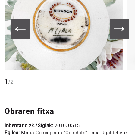
1
/
2
Obraren fitxa
Inbentario zk./Siglak:
2010/0515
Egilea:
María Concepción “Conchita” Laca Ugaldebere