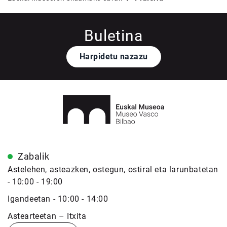
Buletina
Harpidetu nazazu
Zabalik
Astelehen, asteazken, ostegun, ostiral eta larunbatetan
- 10:00 - 19:00
Igandeetan - 10:00 - 14:00
Astearteetan – Itxita