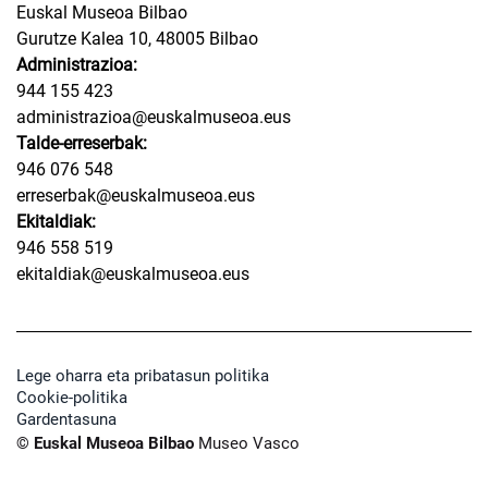
Euskal Museoa Bilbao
Gurutze Kalea 10, 48005 Bilbao
Administrazioa:
944 155 423
administrazioa@euskalmuseoa.eus
Talde-erreserbak:
946 076 548
erreserbak@euskalmuseoa.eus
Ekitaldiak:
946 558 519
ekitaldiak@euskalmuseoa.eus
Lege oharra eta pribatasun politika
Cookie-politika
Gardentasuna
© Euskal Museoa Bilbao
Museo Vasco