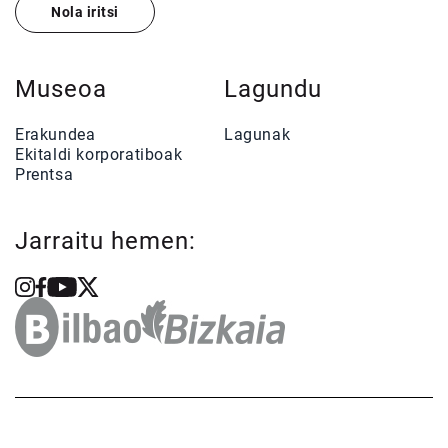
Nola iritsi
Museoa
Lagundu
Erakundea
Lagunak
Ekitaldi korporatiboak
Prentsa
Jarraitu hemen: