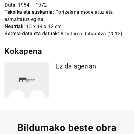
Data:
1954 – 1972
Teknika eta euskarria:
Portzelana modelatuz eta
esmaltatuz egina
Neurriak:
15 x 14 x 12 cm
Sarrera-data eta datuak:
Artistaren dohaintza (2012)
Kokapena
Ez da agerian
Bildumako beste obra