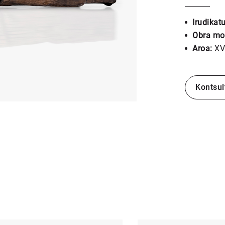
Irudikat
Obra mo
Aroa:
XV
Kontsul