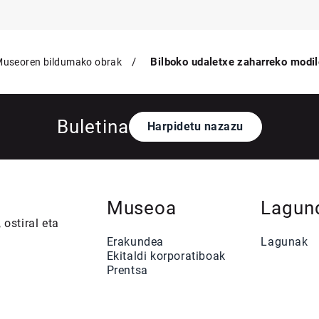
Bilboko udaletxe zaharreko modil
Museoren bildumako obrak
Buletina
Harpidetu nazazu
Museoa
Lagun
 ostiral eta
Erakundea
Lagunak
Ekitaldi korporatiboak
Prentsa