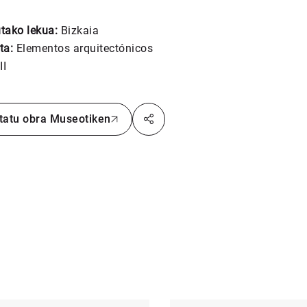
utako lekua:
Bizkaia
ta:
Elementos arquitectónicos
II
tatu obra Museotiken