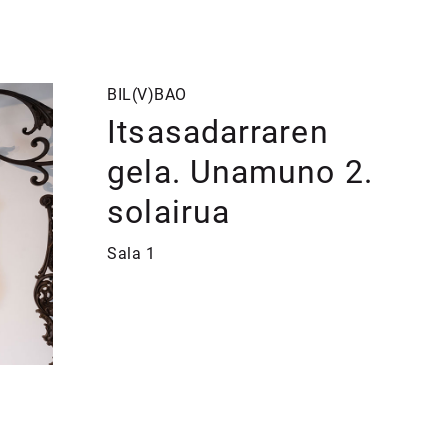
BIL(V)BAO
Itsasadarraren
gela. Unamuno 2.
solairua
Sala 1