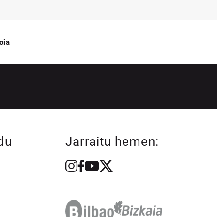
oia
du
Jarraitu hemen: