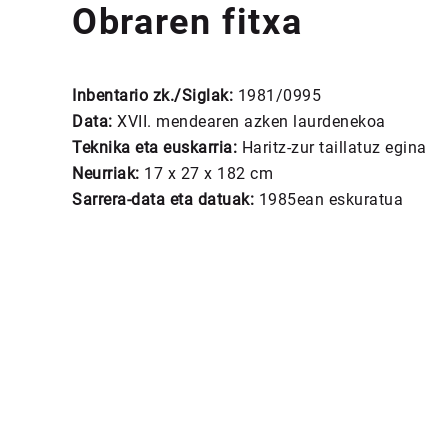
Obraren fitxa
Inbentario zk./Siglak:
1981/0995
Data:
XVII. mendearen azken laurdenekoa
Teknika eta euskarria:
Haritz-zur taillatuz egina
Neurriak:
17 x 27 x 182 cm
Sarrera-data eta datuak:
1985ean eskuratua