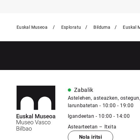
Euskal Museoa
Esploratu
Bilduma
Euskal 
Zabalik
Astelehen, asteazken, ostegun,
larunbatetan - 10:00 - 19:00
Igandeetan - 10:00 - 14:00
Astearteetan – Itxita
Nola iritsi