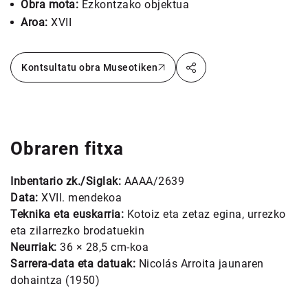
Obra mota:
Ezkontzako objektua
Aroa:
XVII
Kontsultatu obra Museotiken
Obraren fitxa
Inbentario zk./Siglak:
AAAA/2639
Data:
XVII. mendekoa
Teknika eta euskarria:
Kotoiz eta zetaz egina, urrezko
eta zilarrezko brodatuekin
Neurriak:
36 × 28,5 cm-koa
Sarrera-data eta datuak:
Nicolás Arroita jaunaren
dohaintza (1950)