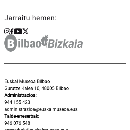
Jarraitu hemen:
Euskal Museoa Bilbao
Gurutze Kalea 10, 48005 Bilbao
Administrazioa:
944 155 423
administrazioa@euskalmuseoa.eus
Talde-erreserbak:
946 076 548