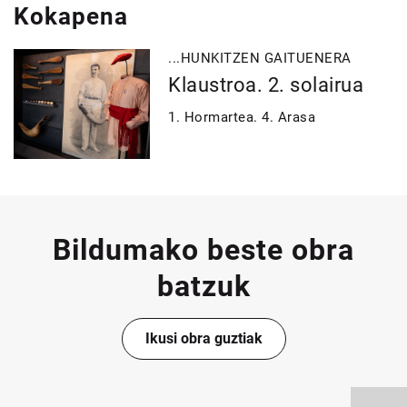
Kokapena
...HUNKITZEN GAITUENERA
Klaustroa. 2. solairua
1. Hormartea. 4. Arasa
Bildumako beste obra
batzuk
Ikusi obra guztiak