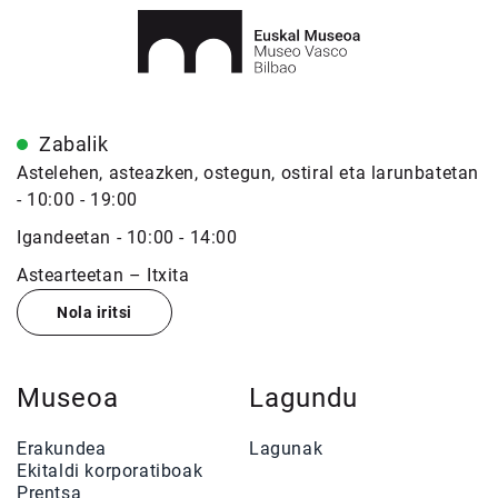
Zabalik
Astelehen, asteazken, ostegun, ostiral eta larunbatetan
- 10:00 - 19:00
Igandeetan - 10:00 - 14:00
Astearteetan – Itxita
Nola iritsi
Museoa
Lagundu
Erakundea
Lagunak
Ekitaldi korporatiboak
Prentsa