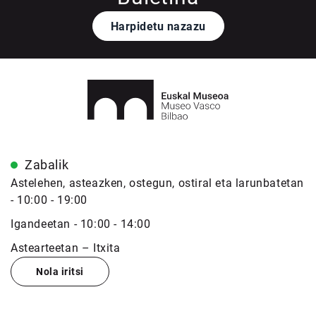
Harpidetu nazazu
Zabalik
Astelehen, asteazken, ostegun, ostiral eta larunbatetan
- 10:00 - 19:00
Igandeetan - 10:00 - 14:00
Astearteetan – Itxita
Nola iritsi