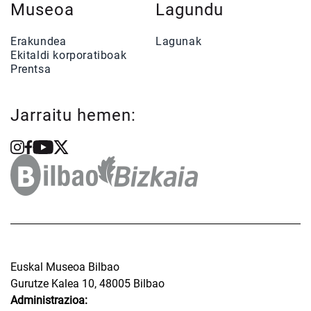
Museoa
Lagundu
Erakundea
Lagunak
Ekitaldi korporatiboak
Prentsa
Jarraitu hemen:
Euskal Museoa Bilbao
Gurutze Kalea 10, 48005 Bilbao
Administrazioa: