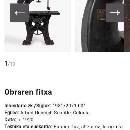
1
/
10
Obraren fitxa
Inbentario zk./Siglak:
1981/2071-001
Egilea:
Alfred Heinrich Schütte, Colonia
Data:
c. 1920
Teknika eta euskarria:
Burdinurtuz, altzairuz, letoiz eta