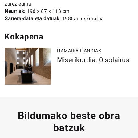
zurez egina
Neurriak:
196 x 87 x 118 cm
Sarrera-data eta datuak:
1986an eskuratua
Kokapena
HAMAIKA HANDIAK
Miserikordia. 0 solairua
Bildumako beste obra
batzuk