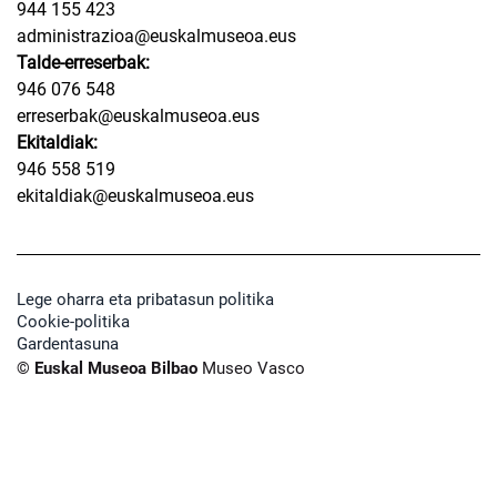
944 155 423
administrazioa@euskalmuseoa.eus
Talde-erreserbak:
946 076 548
erreserbak@euskalmuseoa.eus
Ekitaldiak:
946 558 519
ekitaldiak@euskalmuseoa.eus
Lege oharra eta pribatasun politika
Cookie-politika
Gardentasuna
© Euskal Museoa Bilbao
Museo Vasco